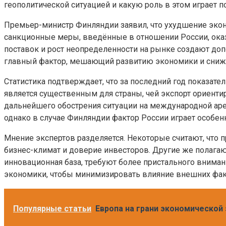
геополитической ситуацией и какую роль в этом играет п
Премьер-министр Финляндии заявил, что ухудшение эконо
санкционные меры, введённые в отношении России, оказ
поставок и рост неопределенности на рынке создают доп
главный фактор, мешающий развитию экономики и сниж
Статистика подтверждает, что за последний год показат
является существенным для страны, чей экспорт ориенти
дальнейшего обострения ситуации на международной аре
однако в случае Финляндии фактор России играет особенн
Мнение экспертов разделяется. Некоторые считают, что 
бизнес-климат и доверие инвесторов. Другие же полагаю
инновационная база, требуют более пристального вниман
экономики, чтобы минимизировать влияние внешних фак
Популярные статьи
Европа на грани экономической 