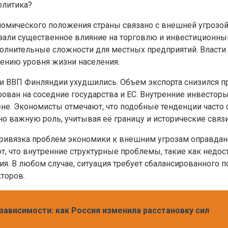
олитика?
мического положения страны связано с внешней угрозой с
али существенное влияние на торговлю и инвестиционный
олнительные сложности для местных предприятий. Власти 
ению уровня жизни населения.
ели ВВП Финляндии ухудшились. Объем экспорта снизился 
рован на соседние государства и ЕС. Внутренние инвестор
не. Экономисты отмечают, что подобные тенденции часто 
о важную роль, учитывая её границу и исторические связи
привязка проблем экономики к внешним угрозам оправдана
т, что внутренние структурные проблемы, такие как недо
ия. В любом случае, ситуация требует сбалансированного
торов.
зависимости: как Россия изменила расстановку сил