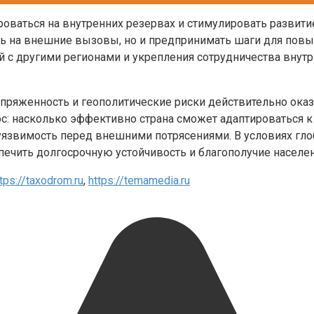
ваться на внутренних резервах и стимулировать развитие 
ть на внешние вызовы, но и предпринимать шаги для повы
с другими регионами и укрепления сотрудничества внутри
напряженность и геополитические риски действительно ок
ос: насколько эффективно страна сможет адаптироваться 
уязвимость перед внешними потрясениями. В условиях гло
ечить долгосрочную устойчивость и благополучие населен
tps://taxodrom.ru
,
https://temamedia.ru