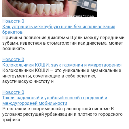
Новости
0
Как устранить межзубную щель без использования
брекетов
Причины появления диастемы Щель между передними
зубами, известная в стоматологии как диастема, может
возникать
Новости
0
Колокольчики КОШИ: звук гармонии и умиротворения
Колокольчики КОШИ — это уникальные музыкальные
инструменты, сочетающие в себе эстетику,
акустическую чистоту и
Новости
0
Такси: надёжный и удобный способ городской и
междугородней мобильности
Роль такси в современной транспортной системе В
условиях растущей урбанизации и плотного городского
трафика