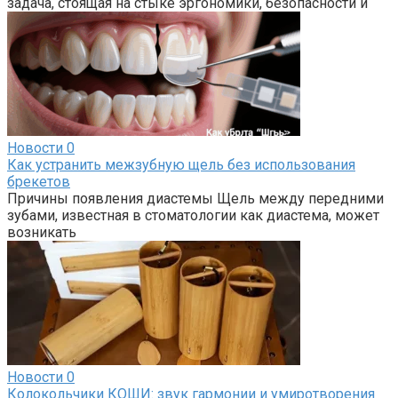
задача, стоящая на стыке эргономики, безопасности и
Новости
0
Как устранить межзубную щель без использования
брекетов
Причины появления диастемы Щель между передними
зубами, известная в стоматологии как диастема, может
возникать
Новости
0
Колокольчики КОШИ: звук гармонии и умиротворения